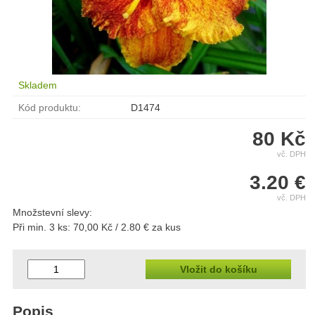
Skladem
Kód produktu:
D1474
80 Kč
vč. DPH
3.20 €
vč. DPH
Množstevní slevy:
Při min. 3 ks: 70,00 Kč / 2.80 € za kus
Vložit do košíku
Popis