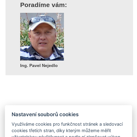
Poradíme vám:
Ing. Pavel Nejedlo
Nastavení souborů cookies
Souhlas se zpracováním osobních údajů
|
Cookies
|
Mapa
stránek
|
Výměna odkazů
Využíváme cookies pro funkčnost stránek a sledovací
cookies třetích stran, díky kterým můžeme měřit
uživatelskou návštěvnost a podle ní zlepšovat výkon,